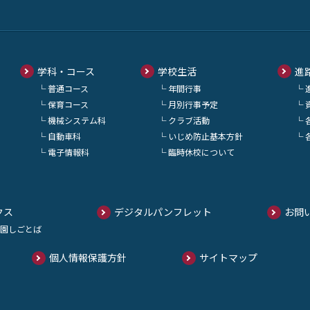
学科・コース
学校生活
進
普通コース
年間行事
保育コース
月別行事予定
機械システム科
クラブ活動
自動車科
いじめ防止基本方針
電子情報科
臨時休校について
クス
デジタルパンフレット
お問
園しごとば
個人情報保護方針
サイトマップ