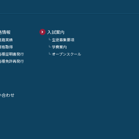
路情報
入試案内
進路実績
生徒募集要項
資格取得
学費案内
各種証明書発行
オープンスクール
各種免許再発行
い合わせ