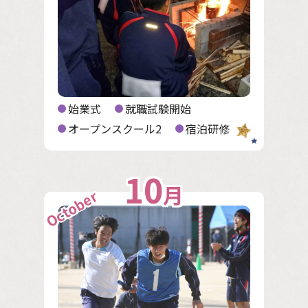
始業式
就職試験開始
オープンスクール2
宿泊研修
10
月
October