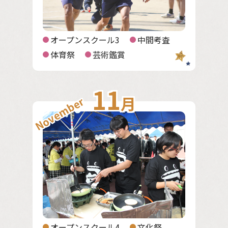
オープンスクール3
中間考査
体育祭
芸術鑑賞
11
月
November
オープンスクール4
文化祭