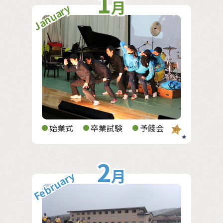
1
月
January
始業式
卒業試験
予餞会
2
月
February