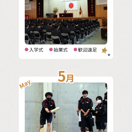
入学式
始業式
歓迎遠足
5
月
May