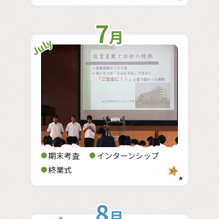
7
月
July
期末考査
インターンシップ
終業式
8
月