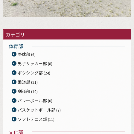
カテゴリ
体育部
野球部
(6)
男子サッカー部
(8)
ボクシング部
(24)
柔道部
(21)
剣道部
(10)
バレーボール部
(6)
バスケットボール部
(7)
ソフトテニス部
(11)
文化部