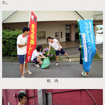
た。
校 内