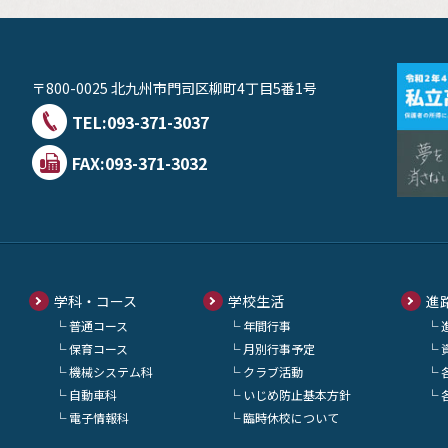
〒800-0025 北九州市門司区柳町4丁目5番1号
TEL:
093-371-3037
FAX:093-371-3032
学科・コース
学校生活
進
普通コース
年間行事
保育コース
月別行事予定
機械システム科
クラブ活動
自動車科
いじめ防止基本方針
電子情報科
臨時休校について