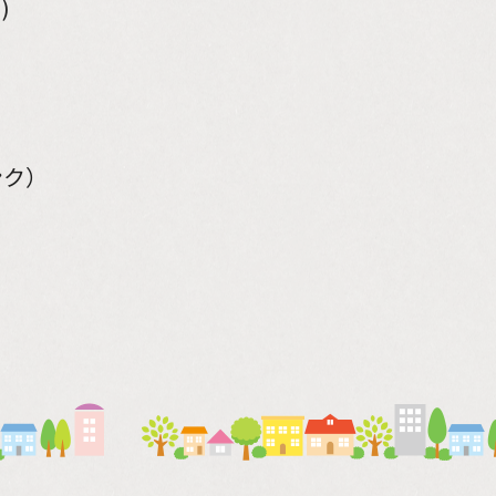
)
ンク）