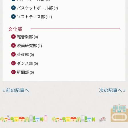
バスケットボール部
(7)
ソフトテニス部
(11)
文化部
軽音楽部
(0)
漫画研究部
(1)
茶道部
(0)
ダンス部
(0)
新聞部
(0)
« 前の記事へ
次の記事へ »