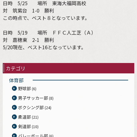
日時 5/25 場所 東海大福岡高校
対 筑紫台 1-0 勝利
この時点で、ベスト８となっています。
日時 5/19 場所 ＦＦＣ人工芝（Ａ）
対 嘉穂東 2-1 勝利
5/20現在、ベスト16となっています。
カテゴリ
体育部
野球部
(6)
男子サッカー部
(8)
ボクシング部
(24)
柔道部
(21)
剣道部
(10)
バレーボール部
(6)