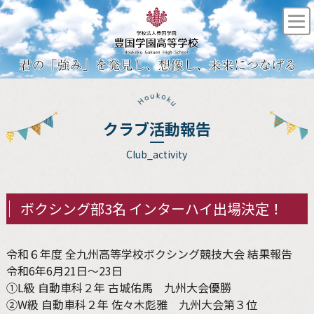
クラブ活動報告
Club_activity
ボクシング部3名 インターハイ出場決定！
令和６年度 全九州高等学校ボクシング競技大会 結果報告
令和6年6月21日～23日
①L級 自動車科２年 古城佑馬 九州大会優勝
②W級 自動車科２年 佐々木彪雅 九州大会第３位