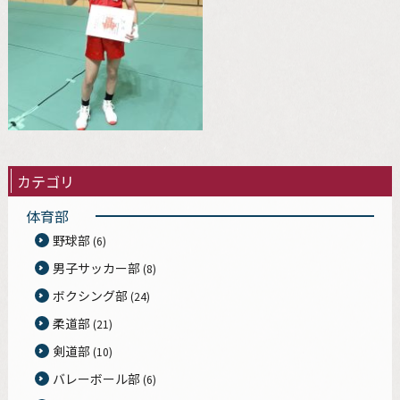
カテゴリ
体育部
野球部
(6)
男子サッカー部
(8)
ボクシング部
(24)
柔道部
(21)
剣道部
(10)
バレーボール部
(6)